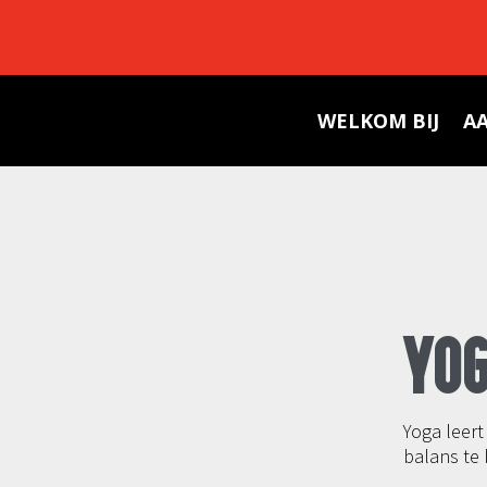
WELKOM BIJ
A
YO
Yoga leert
balans te