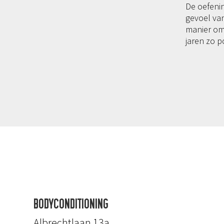
De oefeni
gevoel van
manier om
jaren zo po
BODYCONDITIONING
Albrechtlaan 13a