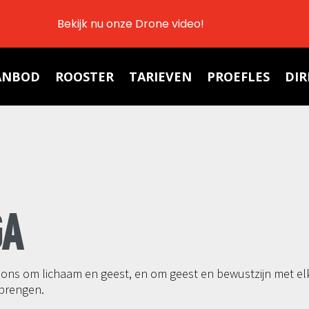
Bekijk nu onze Drone video!
ANBOD
ROOSTER
TARIEVEN
PROEFLES
DIR
GA
 ons om lichaam en geest, en om geest en bewustzijn met el
 brengen.