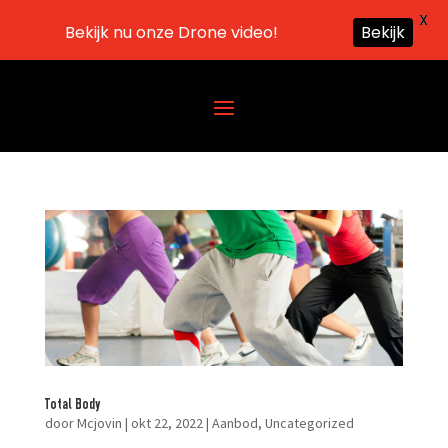
X
Bekijk nu onze Drone video!
Bekijk
Total Body
door
Mcjovin
|
okt 22, 2022
|
Aanbod
,
Uncategorized